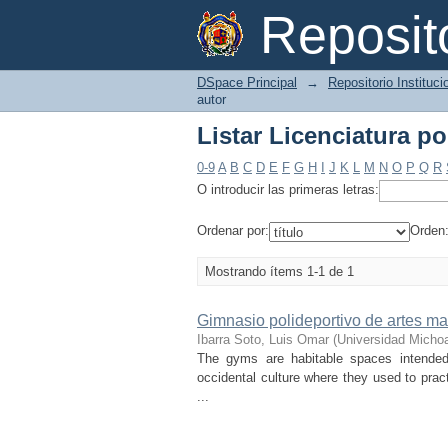
Listar Licenciatura po
Reposi
DSpace Principal
→
Repositorio Instituc
autor
Listar Licenciatura po
0-9
A
B
C
D
E
F
G
H
I
J
K
L
M
N
O
P
Q
R
O introducir las primeras letras:
Ordenar por:
Orden
Mostrando ítems 1-1 de 1
Gimnasio polideportivo de artes mar
Ibarra Soto, Luis Omar
(
Universidad Micho
The gyms are habitable spaces intended 
occidental culture where they used to pract
...