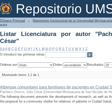
Listar Licenciatura por autor "Pacheco
Repositorio U
DSpace Principal
→
Repositorio Institucional de la Universidad Michoacan
autor
Listar Licenciatura por autor "Pac
César"
0-9
A
B
C
D
E
F
G
H
I
J
K
L
M
N
O
P
Q
R
S
T
U
V
W
X
Y
Z
O introducir las primeras letras:
Ordenar por:
Orden:
Resultados:
Mostrando ítems 1-1 de 1
Albergue comunitario para familiares de pacientes en Ciudad 
Pacheco Orozco, Julio César
(
Universidad Michoacana de San Nicolás de Hi
The following document presents the development of research, as well as the
the proposal for a community shelter for relatives of patients in Ciudad Salud,