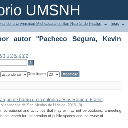
or autor "Pacheco Segura, Kevin Moab"
torio UMSNH
ional de la Universidad Michoacana de San Nicolás de Hidalgo
→
Tesis
→
 por autor "Pacheco Segura, Kevin
S
T
U
V
W
X
Y
Z
:
Resultados:
Parque de barrio en la colonia Jesús Romero Flores
 Michoacana de San Nicolás de Hidalgo
,
2018-10
)
r recreational and activities that may or may not be outdoors; a meeting
n the search for the creation of public spaces and the reuse of ...