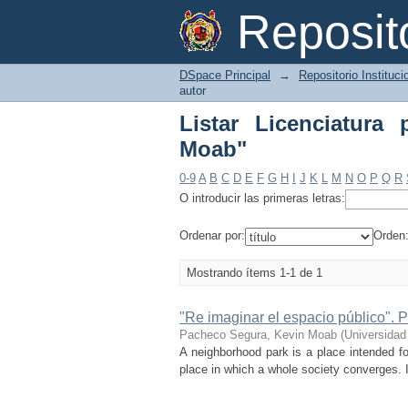
Listar Licenciatura p
Reposi
DSpace Principal
→
Repositorio Instituc
autor
Listar Licenciatura
Moab"
0-9
A
B
C
D
E
F
G
H
I
J
K
L
M
N
O
P
Q
R
O introducir las primeras letras:
Ordenar por:
Orden
Mostrando ítems 1-1 de 1
"Re imaginar el espacio público". 
Pacheco Segura, Kevin Moab
(
Universidad
A neighborhood park is a place intended fo
place in which a whole society converges. I