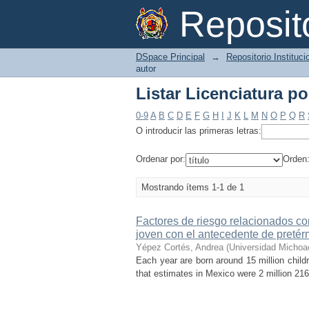
Listar Licenciatura p
Reposi
DSpace Principal
→
Repositorio Instituc
autor
Listar Licenciatura p
0-9
A
B
C
D
E
F
G
H
I
J
K
L
M
N
O
P
Q
R
O introducir las primeras letras:
Ordenar por:
Orden
Mostrando ítems 1-1 de 1
Factores de riesgo relacionados con
joven con el antecedente de pretér
Yépez Cortés, Andrea
(
Universidad Michoa
Each year are born around 15 million chil
that estimates in Mexico were 2 million 216 