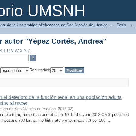
or autor "Yépez Cortés, Andrea"
torio UMSNH
ional de la Universidad Michoacana de San Nicolás de Hidalgo
→
Tesis
→
or autor "Yépez Cortés, Andrea"
S
T
U
V
W
X
Y
Z
:
Resultados:
 el deterioro de la función renal en una población adulta
mino al nacer
cana de San Nicolás de Hidalgo
,
2016-02
)
dren pre-term, more than one of each 10. In the year 2012 OMS published
thousand 700 births, the birth rate pre-term was 7.3 per 100, ...