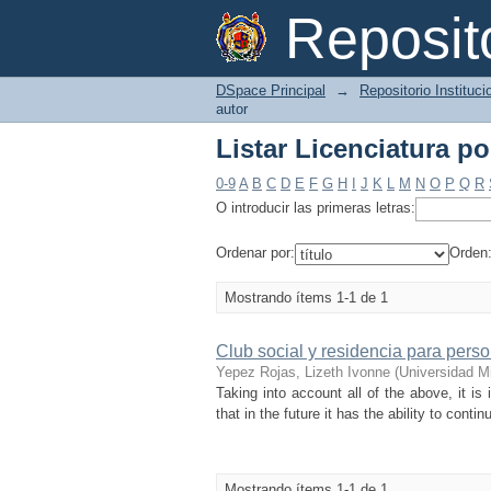
Listar Licenciatura p
Reposi
DSpace Principal
→
Repositorio Instituc
autor
Listar Licenciatura p
0-9
A
B
C
D
E
F
G
H
I
J
K
L
M
N
O
P
Q
R
O introducir las primeras letras:
Ordenar por:
Orden
Mostrando ítems 1-1 de 1
Club social y residencia para perso
Yepez Rojas, Lizeth Ivonne
(
Universidad M
Taking into account all of the above, it i
that in the future it has the ability to contin
Mostrando ítems 1-1 de 1