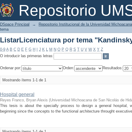
ListarLicenciatura por tema "Kandinsk
Repositorio U
DSpace Principal
→
Repositorio Institucional de la Universidad Michoacan
tema
ListarLicenciatura por tema "Kandinsk
0-9
A
B
C
D
E
F
G
H
I
J
K
L
M
N
O
P
Q
R
S
T
U
V
W
X
Y
Z
O introducir las primeras letras:
Ordenar por:
Orden:
Resultados:
Mostrando ítems 1-1 de 1
Hospital general
Reyes Franco, Bryan Alexis
(
Universidad Michoacana de San Nicolás de Hid
This tesis is about the specially process to design a general hospital, 
beginning since the concepts to the functional architecture throught executive 
Mostrando ítems 1-1 de 1