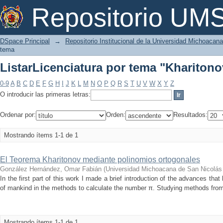
ListarLicenciatura por tema "Kharitono
Repositorio U
DSpace Principal
→
Repositorio Institucional de la Universidad Michoacan
tema
ListarLicenciatura por tema "Kharitono
0-9
A
B
C
D
E
F
G
H
I
J
K
L
M
N
O
P
Q
R
S
T
U
V
W
X
Y
Z
O introducir las primeras letras:
Ordenar por:
Orden:
Resultados:
Mostrando ítems 1-1 de 1
El Teorema Kharitonov mediante polinomios ortogonales
González Hernández, Omar Fabián
(
Universidad Michoacana de San Nicolás
In the first part of this work I made a brief introduction of the advances th
of mankind in the methods to calculate the number π. Studying methods from 
Mostrando ítems 1-1 de 1