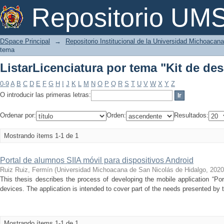
ListarLicenciatura por tema "Kit de des
Repositorio U
DSpace Principal
→
Repositorio Institucional de la Universidad Michoacan
tema
ListarLicenciatura por tema "Kit de des
0-9
A
B
C
D
E
F
G
H
I
J
K
L
M
N
O
P
Q
R
S
T
U
V
W
X
Y
Z
O introducir las primeras letras:
Ordenar por:
Orden:
Resultados:
Mostrando ítems 1-1 de 1
Portal de alumnos SIIA móvil para dispositivos Android
Ruiz Ruiz, Fermín
(
Universidad Michoacana de San Nicolás de Hidalgo
,
2020
This thesis describes the process of developing the mobile application “Po
devices. The application is intended to cover part of the needs presented by t
Mostrando ítems 1-1 de 1