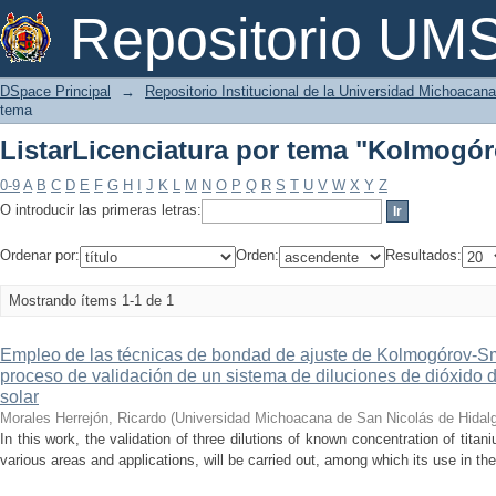
ListarLicenciatura por tema "Kolmogó
Repositorio U
DSpace Principal
→
Repositorio Institucional de la Universidad Michoacan
tema
ListarLicenciatura por tema "Kolmogó
0-9
A
B
C
D
E
F
G
H
I
J
K
L
M
N
O
P
Q
R
S
T
U
V
W
X
Y
Z
O introducir las primeras letras:
Ordenar por:
Orden:
Resultados:
Mostrando ítems 1-1 de 1
Empleo de las técnicas de bondad de ajuste de Kolmogórov-Sm
proceso de validación de un sistema de diluciones de dióxido de
solar
Morales Herrejón, Ricardo
(
Universidad Michoacana de San Nicolás de Hidal
In this work, the validation of three dilutions of known concentration of tita
various areas and applications, will be carried out, among which its use in the