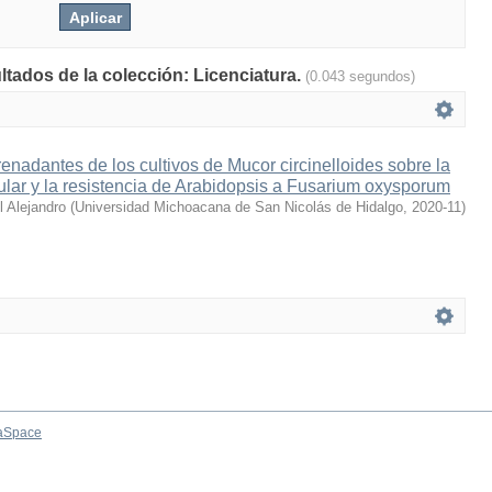
ltados de la colección: Licenciatura.
(0.043 segundos)
renadantes de los cultivos de Mucor circinelloides sobre la
cular y la resistencia de Arabidopsis a Fusarium oxysporum
 Alejandro
(
Universidad Michoacana de San Nicolás de Hidalgo
,
2020-11
)
aSpace