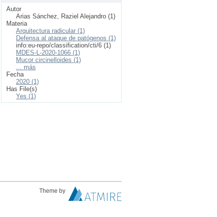
Autor
Arias Sánchez, Raziel Alejandro (1)
Materia
Arquitectura radicular (1)
Defensa al ataque de patógenos (1)
info:eu-repo/classification/cti/6 (1)
MDES-L-2020-1066 (1)
Mucor circinelloides (1)
... más
Fecha
2020 (1)
Has File(s)
Yes (1)
Theme by