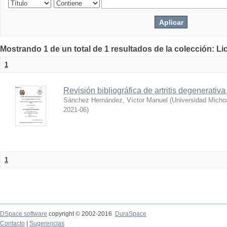
Mostrando 1 de un total de 1 resultados de la colección: Li
1
Revisión bibliográfica de artritis degenerativa
Sánchez Hernández, Víctor Manuel
(
Universidad Micho
2021-06
)
1
DSpace software
copyright © 2002-2016
DuraSpace
Contacto
|
Sugerencias