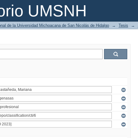
torio UMSNH
ional de la Universidad Michoacana de San Nicolás de Hidalgo
→
Tesis
→