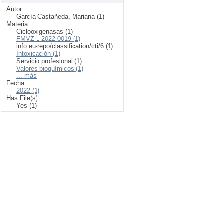
Autor
García Castañeda, Mariana (1)
Materia
Ciclooxigenasas (1)
FMVZ-L-2022-0019 (1)
info:eu-repo/classification/cti/6 (1)
Intoxicación (1)
Servicio profesional (1)
Valores bioquímicos (1)
... más
Fecha
2022 (1)
Has File(s)
Yes (1)