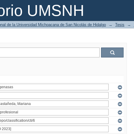
torio UMSNH
ional de la Universidad Michoacana de San Nicolás de Hidalgo
→
Tesis
→