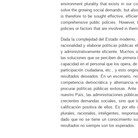
environment plurality that exists in our c
solve the growing social demands, but also l
is therefore to be sought effective, efficien
comprehensive public policies. However, 
policies or factors that are involved in the
Dada la complejidad del Estado moderno, 
racionalidad y elaborar políticas públicas 
y administrativamente eficiente. Muchos s
las soluciones que se perciben de primera i
capacidad en el personal que los opera, de 
participación ciudadana, etc., y esto orig
resultados deseados. En un escenario, n
competencia democrática y alternancia en
procurar políticas públicas exitosas. Ante 
nuestro País, las administraciones pública
crecientes demandas sociales, sino que t
calificación positiva de ellos. Es por ello
plurales, racionales, inteligentes, respon
dado que no se tiene un conocimiento sufic
resultados no siempre son los esperados.