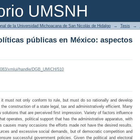
líticas públicas en México: aspectos 
torio UMSNH
ional de la Universidad Michoacana de San Nicolás de Hidalgo
→
Tesis
→
líticas públicas en México: aspectos
mx:8083/xmlui/handle/DGB_UMICH/510
it must not only conform to rule, but must do so rationally and develop
l the construction of a state legal, tax and administratively efficient. Many
lutions that are perceived first impression. Variety of factors influence
that operates, political support that has the administrative apparatus, with
d this causes many occasions the efforts made not have the desired results.
ources and excessive social demands, but of democratic competition and
 ensure successful government policies. Given the political and electoral