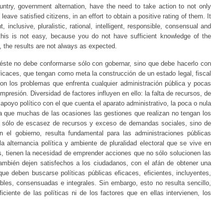
ountry, government alternation, have the need to take action to not only
eave satisfied citizens, in an effort to obtain a positive rating of them. It
t, inclusive, pluralistic, rational, intelligent, responsible, consensual and
this is not easy, because you do not have sufficient knowledge of the
m, the results are not always as expected.
éste no debe conformarse sólo con gobernar, sino que debe hacerlo con
eficaces, que tengan como meta la construcción de un estado legal, fiscal
on los problemas que enfrenta cualquier administración pública y pocas
mpresión. Diversidad de factores influyen en ello: la falta de recursos, de
apoyo político con el que cuenta el aparato administrativo, la poca o nula
ina que muchas de las ocasiones las gestiones que realizan no tengan los
o sólo de escasez de recursos y exceso de demandas sociales, sino de
 el gobierno, resulta fundamental para las administraciones públicas
la alternancia política y ambiente de pluralidad electoral que se vive en
s, tienen la necesidad de emprender acciones que no sólo solucionen las
ambién dejen satisfechos a los ciudadanos, con el afán de obtener una
 que deben buscarse políticas públicas eficaces, eficientes, incluyentes,
sables, consensuadas e integrales. Sin embargo, esto no resulta sencillo,
iente de las políticas ni de los factores que en ellas intervienen, los