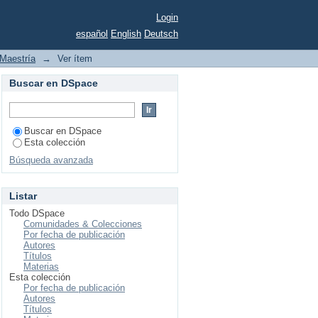
fundamentales
Login
español
English
Deutsch
Maestría
→
Ver ítem
Buscar en DSpace
Buscar en DSpace
Esta colección
Búsqueda avanzada
Listar
Todo DSpace
Comunidades & Colecciones
Por fecha de publicación
Autores
Títulos
Materias
Esta colección
Por fecha de publicación
Autores
Títulos