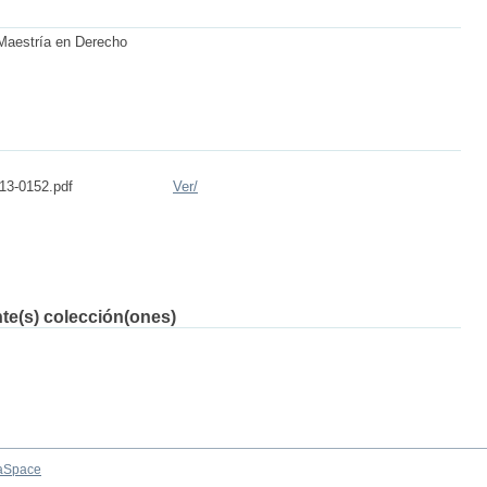
 Maestría en Derecho
3-0152.pdf
Ver/
nte(s) colección(ones)
aSpace