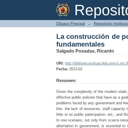
La construcción de po
Reposi
DSpace Principal
→
Repositorio Instituc
La construcción de po
fundamentales
Salgado Posadas, Ricardo
URI:
http://bibliotecavirtual.dgb.umich.
Fecha:
2013-02
Resumen:
Given the complexity of the modern state, 
effective public policies that have as a goa
problems faced by any government and few so
this: the lack of resources, staff capacity 
little or no public participation, etc., an
In one scenario, not only from scarce res
alternation in government, is essential to