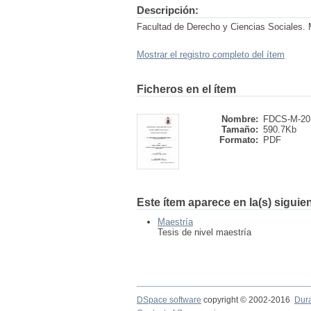
Descripción:
Facultad de Derecho y Ciencias Sociales.
Mostrar el registro completo del ítem
Ficheros en el ítem
Nombre:
FDCS-M-201
Tamaño:
590.7Kb
Formato:
PDF
Este ítem aparece en la(s) siguie
Maestría
Tesis de nivel maestría
DSpace software
copyright © 2002-2016
Dur