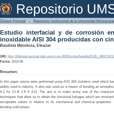
Estudio interfacial y de corrosión
Repositorio U
producidas con cintas amorfas
DSpace Principal
→
Repositorio Institucional de la Universidad Michoacan
Estudio interfacial y de corrosión 
inoxidable AISI 304 producidas con ci
Bautista Mendoza, Eleazar
URI:
http://bibliotecavirtual.dgb.umich.mx:8083/xmlui/handle/DGB_UMICH/5
Fecha:
2010-06
Resumen:
In this paper unions were performed using AISI 304 stainless steel which ha
widely used in industry. It also was used as a means of bonding an amorphou
4.2 Fe 13 B 2.8 If 4.5) .The aim is to make every one of the characteri
techniques that allow us to obtain the functional linkages which are resistan
acceptable values in relation to its mechanical and chemical properties.
bonding solid phase.