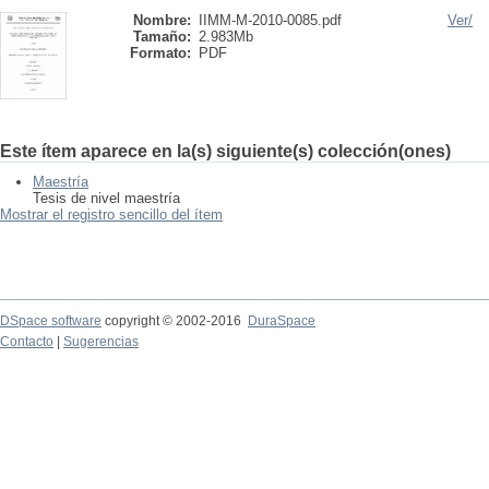
Nombre:
IIMM-M-2010-0085.pdf
Ver/
Tamaño:
2.983Mb
Formato:
PDF
Este ítem aparece en la(s) siguiente(s) colección(ones)
Maestría
Tesis de nivel maestría
Mostrar el registro sencillo del ítem
DSpace software
copyright © 2002-2016
DuraSpace
Contacto
|
Sugerencias