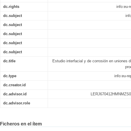
dc.rights
info:eu
dc.subject
inf
dc.subject
dc.subject
dc.subject
dc.subject
dc.title
Estudio interfacial y de corrosión en uniones 
pro
dc.type
info:eu-r
dc.creator.id
dc.advisor.id
LERJ670412HMNMZS0
dc.advisor.role
Ficheros en el ítem