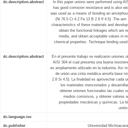
dc.description.abstract
In this paper unions were performed using AI
has good corrosion resistance and is also wide
was used as a means of bonding an amorphous
(Ni 76.5 Cr 4.2 Fe 13 B 2.8 If 4.5) .The aim
characteristics of these materials and develop
obtain the functional linkages which are r
media, and obtain acceptable values in re
chemical properties. Technique binding used 
dc.description.abstract
En el presente trabajo se realizaron uniones ut
AISI 304 el cual presenta una buena resisten
es ampliamente utilizado en la industria. Así 
de unión una cinta metálica amorfa base níq
2.8 Si 4.5). La finalidad es aprovechar cada u
los materiales mencionados y desarrolla
obtener uniones funcionales las cuales s
medios corrosivos, y obtener valores a
propiedades mecánicas y químicas. La téc
unión
dc.language.iso
dc.publisher
Universidad Michoacana