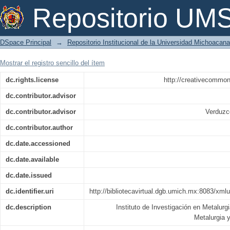
Estudio interfacial y de corrosión
Repositorio U
producidas con cintas amorfas
DSpace Principal
→
Repositorio Institucional de la Universidad Michoacan
Mostrar el registro sencillo del ítem
dc.rights.license
http://creativecommon
dc.contributor.advisor
dc.contributor.advisor
Verduzc
dc.contributor.author
dc.date.accessioned
dc.date.available
dc.date.issued
dc.identifier.uri
http://bibliotecavirtual.dgb.umich.mx:8083/x
dc.description
Instituto de Investigación en Metalurg
Metalurgia 