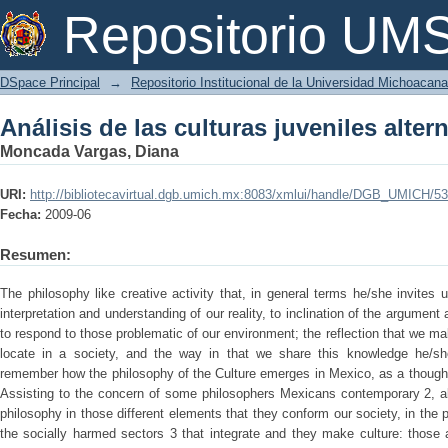
Análisis de las culturas juveniles alter
Repositorio U
DSpace Principal
→
Repositorio Institucional de la Universidad Michoacan
Análisis de las culturas juveniles alter
Moncada Vargas, Diana
URI:
http://bibliotecavirtual.dgb.umich.mx:8083/xmlui/handle/DGB_UMICH/53
Fecha:
2009-06
Resumen:
The philosophy like creative activity that, in general terms he/she invites us
interpretation and understanding of our reality, to inclination of the argum
to respond to those problematic of our environment; the reflection that we m
locate in a society, and the way in that we share this knowledge he/she
remember how the philosophy of the Culture emerges in Mexico, as a thought i
Assisting to the concern of some philosophers Mexicans contemporary 2, ab
philosophy in those different elements that they conform our society, in the
the socially harmed sectors 3 that integrate and they make culture: those 