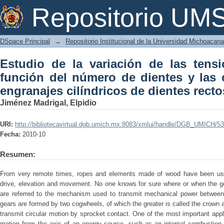
Estudio de la variación de las tens
Repositorio U
dientes y las correcciones de los 
asimétricos
DSpace Principal
→
Repositorio Institucional de la Universidad Michoacan
Estudio de la variación de las tens
función del número de dientes y las 
engranajes cilíndricos de dientes recto
Jiménez Madrigal, Elpidio
URI:
http://bibliotecavirtual.dgb.umich.mx:8083/xmlui/handle/DGB_UMICH/5
Fecha:
2010-10
Resumen:
From very remote times, ropes and elements made of wood have been used
drive, elevation and movement. No one knows for sure where or when the g
are referred to the mechanism used to transmit mechanical power between 
gears are formed by two cogwheels, of which the greater is called the crown a
transmit circular motion by sprocket contact. One of the most important appl
motion from the axis of an energy source, such as an internal combustion e