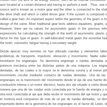
axis located at a certain distance and having to perform a work . Thus, one 
source and is known as a motor gear and the other is connected to the sha
the drive shaft and which is called driven gear. If the system is composed o
called a gear train. An important aspect within the geometry of the gears is th
design of the same. Most traditional gear texts address equations, graphs, a
However, there are no values for asymmetric gears in the previous refer
expressions for calculating the strength of the teeth of asymmetric plastic 
factor for this type of gears. In well-lubricated metal gears the essential fault
the tooth, volumetric fatigue having a secondary weight.
Desde épocas muy remotas se han utilizado cuerdas y elementos fabri
problemas de transporte, impulsión, elevación y movimiento. Nadie sabe
inventaron los engranajes. Se denomina engranaje o ruedas dentadas al
potencia mecánica entre las distintas partes de una máquina. Los engr
dentadas, de las cuales a la mayor se le denomina corona y al menor piñó
movimiento circular mediante contacto de ruedas dentadas. Una de las 
engranajes es la transmisión del movimiento desde el eje de una fuente d
combustión interna o un motor eléctrico, hasta otro eje situado a cierta dista
manera que una de las ruedas está conectada por la fuente de energía y 
otra está conectada al eje que debe recibir el movimiento del eje motor y 
el sistema está compuesto de más de un par de ruedas dentadas, se den
importante dentro de la geometría de los engranajes es el factor de Lewis, e