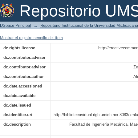
Estudio de la agitación y determin
Repositorio U
suspensión de burbujas
DSpace Principal
→
Repositorio Institucional de la Universidad Michoacan
Mostrar el registro sencillo del ítem
dc.rights.license
http://creativecommon
dc.contributor.advisor
dc.contributor.advisor
Ze
dc.contributor.author
Al
dc.date.accessioned
dc.date.available
dc.date.issued
dc.identifier.uri
http://bibliotecavirtual.dgb.umich.mx:8083/x
dc.description
Facultad de Ingeniería Mecánica. Maes