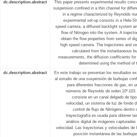
dc.description.abstract
This paper presents experimental results conce
suspension confined in a thin channel for differ
in a regime characterized by Reynolds nu
experimental set-up consists in a Hele-Sh
speed camera, a diffused backlight system and
flow of Nitrogen into the system. A traject
obtain the flow properties from series of di
high speed camera. The trajectories and ve
calculated from the instantaneous bu
measurements, the diffusion coefficients for 
determined using the method of t
dc.description.abstract
En este trabajo se presentan los resultados e
al estudio de una suspensión de burbujas con
para diferentes fracciones de gas, en u
números de Reynolds de orden 10²-103. 
consiste en un canal delgado de tip
velocidad, un sistema de luz de fondo d
control de flujo de Nitrógeno dentro
trayectografía es usada para obtener la
análisis digital de imágenes capturadas 
velocidad. Las trayectorias y velocidades de 
posición instantánea de las burbuja