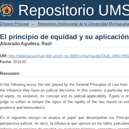
El principio de equidad y su aplicación
Repositorio U
DSpace Principal
→
Repositorio Institucional de la Universidad Michoacan
El principio de equidad y su aplicación
Alvarado Aguilera, Raúl
URI:
http://bibliotecavirtual.dgb.umich.mx:8083/xmlui/handle/DGB_UMICH/5
Fecha:
2014-02
Resumen:
In the following essay the role played by the General Principles of Law from a
the influence they have on judicial decisions. In this context, a particular e
of equity, its evolution, its concept and its judicial applicability. Equity is 
judge to soften or temper the rigour of the rigidity of the law, based on 
prudence and benevolence.
En el siguiente ensayo se analiza el papel que desempeñan los Princip
perspectiva judicial; es decir, la influencia que ejercen en los fallos judicial