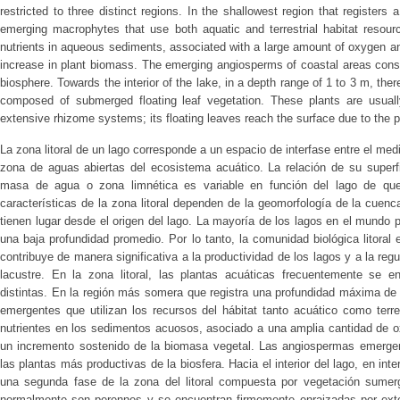
restricted to three distinct regions. In the shallowest region that registe
emerging macrophytes that use both aquatic and terrestrial habitat resourc
nutrients in aqueous sediments, associated with a large amount of oxygen an
increase in plant biomass. The emerging angiosperms of coastal areas const
biosphere. Towards the interior of the lake, in a depth range of 1 to 3 m, the
composed of submerged floating leaf vegetation. These plants are usuall
extensive rhizome systems; its floating leaves reach the surface due to the pe
La zona litoral de un lago corresponde a un espacio de interfase entre el medi
zona de aguas abiertas del ecosistema acuático. La relación de su superfi
masa de agua o zona limnética es variable en función del lago de qu
características de la zona litoral dependen de la geomorfología de la cuen
tienen lugar desde el origen del lago. La mayoría de los lagos en el mundo
una baja profundidad promedio. Por lo tanto, la comunidad biológica litoral
contribuye de manera significativa a la productividad de los lagos y a la re
lacustre. En la zona litoral, las plantas acuáticas frecuentemente se en
distintas. En la región más somera que registra una profundidad máxima de
emergentes que utilizan los recursos del hábitat tanto acuático como terre
nutrientes en los sedimentos acuosos, asociado a una amplia cantidad de o
un incremento sostenido de la biomasa vegetal. Las angiospermas emergent
las plantas más productivas de la biosfera. Hacia el interior del lago, en int
una segunda fase de la zona del litoral compuesta por vegetación sumerg
normalmente son perennes y se encuentran firmemente enraizadas por ext