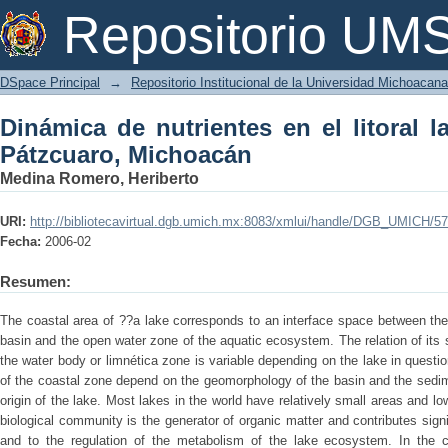
Dinámica de nutrientes en el litoral l
Repositorio U
DSpace Principal
→
Repositorio Institucional de la Universidad Michoacan
Dinámica de nutrientes en el litoral 
Pátzcuaro, Michoacán
Medina Romero, Heriberto
URI:
http://bibliotecavirtual.dgb.umich.mx:8083/xmlui/handle/DGB_UMICH/5
Fecha:
2006-02
Resumen:
The coastal area of ??a lake corresponds to an interface space between the 
basin and the open water zone of the aquatic ecosystem. The relation of its 
the water body or limnética zone is variable depending on the lake in questi
of the coastal zone depend on the geomorphology of the basin and the sedim
origin of the lake. Most lakes in the world have relatively small areas and l
biological community is the generator of organic matter and contributes signif
and to the regulation of the metabolism of the lake ecosystem. In the c