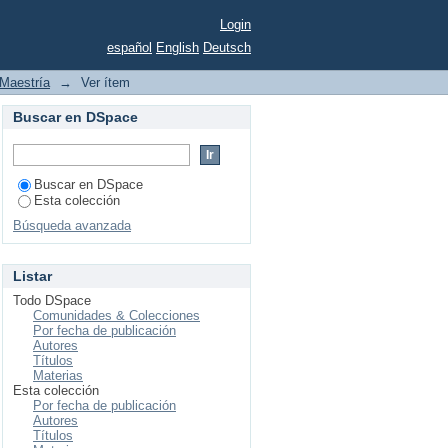
Login
español
English
Deutsch
Maestría
→
Ver ítem
Buscar en DSpace
Buscar en DSpace
Esta colección
Búsqueda avanzada
Listar
Todo DSpace
Comunidades & Colecciones
Por fecha de publicación
Autores
Títulos
Materias
Esta colección
Por fecha de publicación
Autores
Títulos