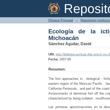
Ecología de la ictiof
Reposi
DSpace Principal
→
Repositorio Instituc
Ecología de la ict
Michoacán
Sánchez Aguilar, David
URI:
http://bibliotecavirtual.dgb.umich.
Fecha:
2007-09
Resumen:
The first approaches in , biological - fis
eastern region of the Mexican Pacific , hav
California Peninsula , and part of the coas
Assessments of demersal fish off the coa
characterized by being isolated , insuffici
Las primeras aproximaciones en la descr