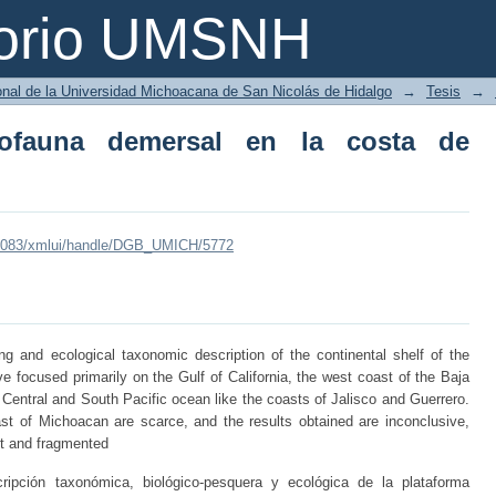
auna demersal en la costa de Michoacán
torio UMSNH
ional de la Universidad Michoacana de San Nicolás de Hidalgo
→
Tesis
→
iofauna demersal en la costa de
mx:8083/xmlui/handle/DGB_UMICH/5772
hing and ecological taxonomic description of the continental shelf of the
e focused primarily on the Gulf of California, the west coast of the Baja
t Central and South Pacific ocean like the coasts of Jalisco and Guerrero.
st of Michoacan are scarce, and the results obtained are inconclusive,
ent and fragmented
ipción taxonómica, biológico-pesquera y ecológica de la plataforma