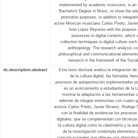
implemented by academic musicians, is an a
Bachelor's Degree in Music, to show the adapt
promotion purposes, in addition to integrati
active Mexican musicians Carlos Prieto, Javier
Iván López Reynoso with the purpose 
processes in digital contexts, which
collection techniques in digital culture suc
anthropology. The research analysis co
philosophical and communicational elements t
research in the framework of the Social
dc.description.abstract
Esta tesis doctoral analiza la integración d
de la cultura digital, las llamadas her
procesos de autopromoción implementados po
es un acercamiento a estudiantes de la L
mostrar la adaptación a las herramientas 
además de integrar entrevistas con cuatro
activos Carlos Prieto, Javier Álvarez, Rodrigo
con la finalidad de evidenciar los proceso
digitales, que se complementan con técnicas
la cultura digital como la cibermetría y la ant
de la investigación contempla elementos a
comunicacionales que ofrecen una alternativa