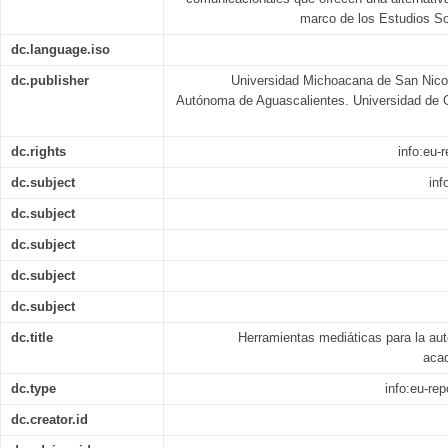
marco de los Estudios Soc
dc.language.iso
dc.publisher
Universidad Michoacana de San Nicol
Autónoma de Aguascalientes. Universidad de G
dc.rights
info:eu
dc.subject
inf
dc.subject
dc.subject
dc.subject
dc.subject
dc.title
Herramientas mediáticas para la au
acad
dc.type
info:eu-re
dc.creator.id