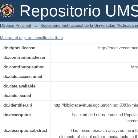
Herramientas mediáticas para la auto
Repositorio U
cultura digital
DSpace Principal
→
Repositorio Institucional de la Universidad Michoacan
Mostrar el registro sencillo del ítem
dc.rights.license
http://creativecommon
dc.contributor.advisor
dc.contributor.author
Mon
dc.date.accessioned
dc.date.available
dc.date.issued
dc.identifier.uri
http://bibliotecavirtual.dgb.umich.mx:8083/x
dc.description
Facultad de Letras. Facultad Popular
Interi
dc.description.abstract
This mixed research analyzes the inte
elements of digital culture, media tools, in 