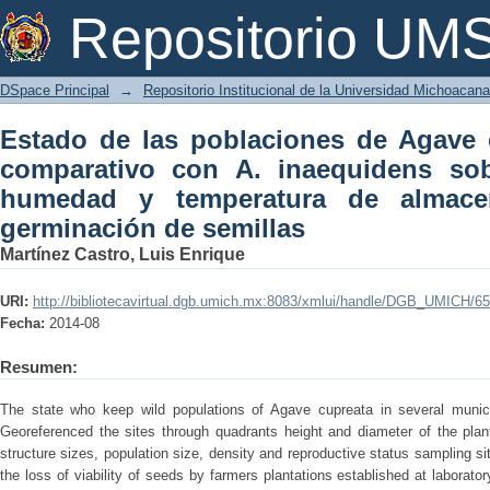
Estado de las poblaciones de Agave
Repositorio U
inaequidens sobre el efecto de la hu
la germinación de semillas
DSpace Principal
→
Repositorio Institucional de la Universidad Michoacan
Estado de las poblaciones de Agave c
comparativo con A. inaequidens sob
humedad y temperatura de almace
germinación de semillas
Martínez Castro, Luis Enrique
URI:
http://bibliotecavirtual.dgb.umich.mx:8083/xmlui/handle/DGB_UMICH/6
Fecha:
2014-08
Resumen:
The state who keep wild populations of Agave cupreata in several munici
Georeferenced the sites through quadrants height and diameter of the pla
structure sizes, population size, density and reproductive status sampling sit
the loss of viability of seeds by farmers plantations established at laborator