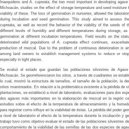
Inaequidens and A. cupreata, the two most important in developing agave m
Michoacán, studies on the effect of storage temperature and seed moisture to
viability of these. The loss of germination in nurseries, allowed the laborato
during incubation and seed germination. This study aimed to assess the
cupreata, as well as record the behavior of the viability of the seeds of
different levels of humidity and different temperatures during storage, a
germination at different incubation temperatures. Field results on the sta
deteriorated wild populations of A. cupreata effect continues, exacerba
production of mezcal. Due to the problem of continuous deterioration is a
among land owners to establish management systems to reduce or stop th
especially in tight places.
Se evaluó el estado que guardan las poblaciones silvestres de Agave
Michoacán. Se georreferenciaron los sitios, a través de cuadrantes se estable
lo cual, mostró la estructura de tamaños, el tamaño de la población, la de
sitios muestreados. En relación a la problemática existente a la pérdida de v
plantaciones, se estableció a nivel de laboratorio, evaluaciones para dos esp
dos agaves más importantes en la elaboración de mezcal en la región cen
estudios sobre el efecto de la temperatura de almacenamiento y la humed
para registrar como influye en la viabilidad de éstas. La pérdida del poder ge
a nivel de laboratorio el efecto de la temperatura durante la incubación y g
trabajo tuvo como objetivo evaluar el estado de las poblaciones silvestres d
comportamiento de la viabilidad de las semillas de las dos especies de aga