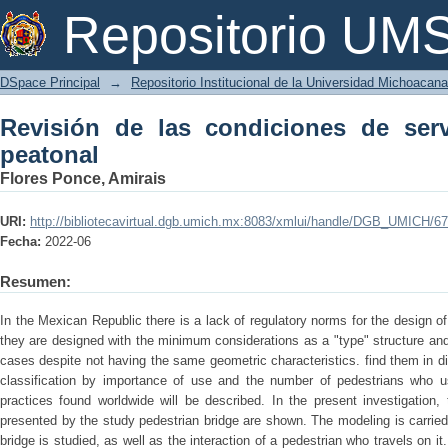
Revisión de las condiciones de servici
Repositorio U
DSpace Principal
→
Repositorio Institucional de la Universidad Michoacan
Revisión de las condiciones de ser
peatonal
Flores Ponce, Amirais
URI:
http://bibliotecavirtual.dgb.umich.mx:8083/xmlui/handle/DGB_UMICH/6
Fecha:
2022-06
Resumen:
In the Mexican Republic there is a lack of regulatory norms for the design o
they are designed with the minimum considerations as a "type" structure and 
cases despite not having the same geometric characteristics. find them in di
classification by importance of use and the number of pedestrians who us
practices found worldwide will be described. In the present investigation,
presented by the study pedestrian bridge are shown. The modeling is carried
bridge is studied, as well as the interaction of a pedestrian who travels on it