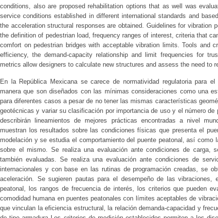
conditions, also are proposed rehabilitation options that as well was evalua
service conditions established in different international standards and bas
the acceleration structural responses are obtained. Guidelines for vibration
the definition of pedestrian load, frequency ranges of interest, criteria tha
comfort on pedestrian bridges with acceptable vibration limits. Tools and cri
efficiency, the demand-capacity relationship and limit frequencies for tru
metrics allow designers to calculate new structures and assess the need to re
En la República Mexicana se carece de normatividad regulatoria para el 
manera que son diseñados con las mínimas consideraciones como una estru
para diferentes casos a pesar de no tener las mismas características geomé
geotécnicas y variar su clasificación por importancia de uso y el número de 
describirán lineamientos de mejores prácticas encontradas a nivel mund
muestran los resultados sobre las condiciones físicas que presenta el pue
modelación y se estudia el comportamiento del puente peatonal, así como la
sobre el mismo. Se realiza una evaluación ante condiciones de carga, se
también evaluadas. Se realiza una evaluación ante condiciones de servic
internacionales y con base en las rutinas de programación creadas, se obt
aceleración. Se sugieren pautas para el desempeño de las vibraciones, e
peatonal, los rangos de frecuencia de interés, los criterios que pueden e
comodidad humana en puentes peatonales con límites aceptables de vibració
que vinculan la eficiencia estructural, la relación demanda-capacidad y frec
de tipo armadura Los criterios de medición establecidos permiten a los dis