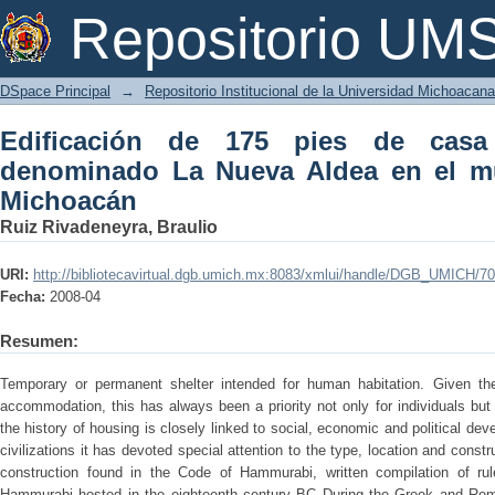
Edificación de 175 pies de casa en el
Repositorio U
municipio de Morelia Michoacán
DSpace Principal
→
Repositorio Institucional de la Universidad Michoacan
Edificación de 175 pies de casa
denominado La Nueva Aldea en el mu
Michoacán
Ruiz Rivadeneyra, Braulio
URI:
http://bibliotecavirtual.dgb.umich.mx:8083/xmlui/handle/DGB_UMICH/7
Fecha:
2008-04
Resumen:
Temporary or permanent shelter intended for human habitation. Given th
accommodation, this has always been a priority not only for individuals but
the history of housing is closely linked to social, economic and political de
civilizations it has devoted special attention to the type, location and constr
construction found in the Code of Hammurabi, written compilation of r
Hammurabi hosted in the eighteenth century BC During the Greek and Roma