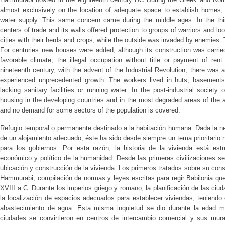
almost exclusively on the location of adequate space to establish homes, g
water supply. This same concern came during the middle ages. In the thi
centers of trade and its walls offered protection to groups of warriors and lo
cities with their herds and crops, while the outside was invaded by enemies.
For centuries new houses were added, although its construction was carried
favorable climate, the illegal occupation without title or payment of re
nineteenth century, with the advent of the Industrial Revolution, there was a 
experienced unprecedented growth. The workers lived in huts, basements 
lacking sanitary facilities or running water. In the post-industrial society 
housing in the developing countries and in the most degraded areas of the
and no demand for some sectors of the population is covered.
Refugio temporal o permanente destinado a la habitación humana. Dada la n
de un alojamiento adecuado, éste ha sido desde siempre un tema prioritario n
para los gobiernos. Por esta razón, la historia de la vivienda está estr
económico y político de la humanidad. Desde las primeras civilizaciones se
ubicación y construcción de la vivienda. Los primeros tratados sobre su con
Hammurabi, compilación de normas y leyes escritas para regir Babilonia que
XVIII a.C. Durante los imperios griego y romano, la planificación de las ci
la localización de espacios adecuados para establecer viviendas, teniendo
abastecimiento de agua. Esta misma inquietud se dio durante la edad med
ciudades se convirtieron en centros de intercambio comercial y sus murall