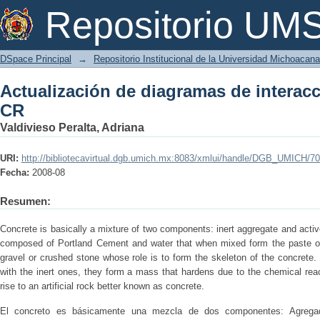
Actualización de diagramas de intera
Repositorio U
DSpace Principal
→
Repositorio Institucional de la Universidad Michoacan
Actualización de diagramas de interac
CR
Valdivieso Peralta, Adriana
URI:
http://bibliotecavirtual.dgb.umich.mx:8083/xmlui/handle/DGB_UMICH/7
Fecha:
2008-08
Resumen:
Concrete is basically a mixture of two components: inert aggregate and acti
composed of Portland Cement and water that when mixed form the paste or 
gravel or crushed stone whose role is to form the skeleton of the concrete
with the inert ones, they form a mass that hardens due to the chemical rea
rise to an artificial rock better known as concrete.
El concreto es básicamente una mezcla de dos componentes: Agregad