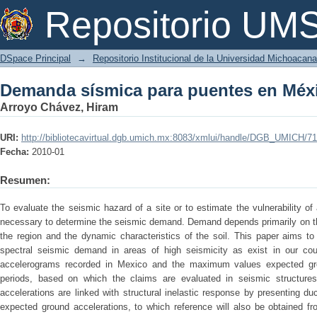
Demanda sísmica para puentes en Méx
Repositorio U
DSpace Principal
→
Repositorio Institucional de la Universidad Michoacan
Demanda sísmica para puentes en Méx
Arroyo Chávez, Hiram
URI:
http://bibliotecavirtual.dgb.umich.mx:8083/xmlui/handle/DGB_UMICH/7
Fecha:
2010-01
Resumen:
To evaluate the seismic hazard of a site or to estimate the vulnerability of a
necessary to determine the seismic demand. Demand depends primarily on the
the region and the dynamic characteristics of the soil. This paper aims to
spectral seismic demand in areas of high seismicity as exist in our cou
accelerograms recorded in Mexico and the maximum values expected groun
periods, based on which the claims are evaluated in seismic structur
accelerations are linked with structural inelastic response by presenting d
expected ground accelerations, to which reference will also be obtained f