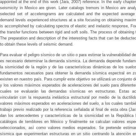
appointed at the end of this work (Jara, 2007) reference. In the early chapter
seismicity in Mexico are given. Later catalogs tremors in Mexico are analy
selected set of accelerograms are calculated and the expected average 
demand levels experienced structures at a site focusing on obtaining maxi
is accomplished by calculating spectra of elastic and inelastic response, Fo
the transfer functions between rigid and soft soils. The process of obtaining
The preparation and description of the interesting facts that can be deducted
to obtain these levels of seismic demand.
Para evaluar el peligro sísmico de un sitio o para estimar la vulnerabilidad d
es necesario determinar la demanda sísmica. La demanda depende fundamen
la sismicidad de la región y de las características dinámicas de los suelo
fundamentos necesarios para obtener la demanda sísmica espectral en z
existen en nuestro país. Para cumplir este objetivo se utilizará un conjunto
y los valores máximos esperados de aceleraciones del suelo para diferente
cuales se evaluarán las demandas sísmicas en estructuras. Estas ac
vincularán con la respuesta inelástica estructural por medio de la ductili
valores máximos esperados en aceleraciones del suelo, a los cuales tambié
trabajo previo realizado por la referencia señalada al final de esta obra (J
dan los antecedentes y características de la sismicidad en la República
catálogos de temblores en México y finalmente se calculan valores espec
seleccionados, así como valores medios esperados. Se pretende estimar
sísmica que experimentan estructuras en un sitio centrando la atención 