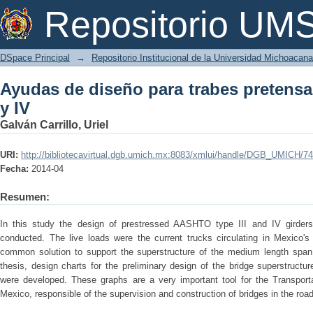
Ayudas de diseño para trabes pretensa
Repositorio U
DSpace Principal
→
Repositorio Institucional de la Universidad Michoacan
Ayudas de diseño para trabes pretensa
y IV
Galván Carrillo, Uriel
URI:
http://bibliotecavirtual.dgb.umich.mx:8083/xmlui/handle/DGB_UMICH/7
Fecha:
2014-04
Resumen:
In this study the design of prestressed AASHTO type III and IV girders
conducted. The live loads were the current trucks circulating in Mexico
common solution to support the superstructure of the medium length span 
thesis, design charts for the preliminary design of the bridge superstruc
were developed. These graphs are a very important tool for the Transpor
Mexico, responsible of the supervision and construction of bridges in the road