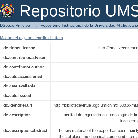
Análisis del proceso de producción d
Repositorio U
Centauro de Durango, Dgo.
DSpace Principal
→
Repositorio Institucional de la Universidad Michoacan
Mostrar el registro sencillo del ítem
dc.rights.license
http://creativecommon
dc.contributor.advisor
dc.contributor.author
dc.date.accessioned
dc.date.available
dc.date.issued
dc.identifier.uri
http://bibliotecavirtual.dgb.umich.mx:8083/x
dc.description
Facultad de Ingeniería en Tecnología de l
Ingeniero
dc.description.abstract
The raw material of the paper has been mainly
the cellulose the chemical compound more 