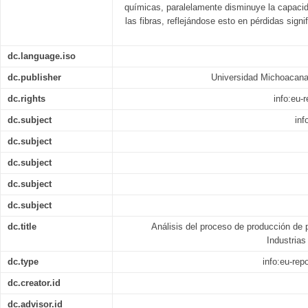
químicas, paralelamente disminuye la capacid
las fibras, reflejándose esto en pérdidas signi
dc.language.iso
dc.publisher
Universidad Michoacana
dc.rights
info:eu
dc.subject
inf
dc.subject
dc.subject
dc.subject
dc.subject
dc.title
Análisis del proceso de producción de p
Industria
dc.type
info:eu-re
dc.creator.id
dc.advisor.id