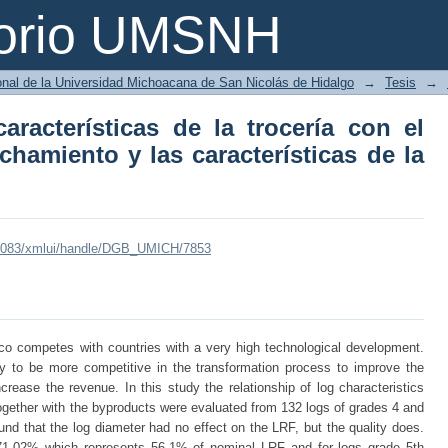
s características de la trocería c
torio UMSNH
 características de la madera aserrada
ional de la Universidad Michoacana de San Nicolás de Hidalgo
→
Tesis
→
características de la trocería con el
chamiento y las características de la
mx:8083/xmlui/handle/DGB_UMICH/7853
co competes with countries with a very high technological development.
ry to be more competitive in the transformation process to improve the
crease the revenue. In this study the relationship of log characteristics
together with the byproducts were evaluated from 132 logs of grades 4 and
und that the log diameter had no effect on the LRF, but the quality does.
1.02% which represents 56.1% of nominal LRF and for logs grade 5th