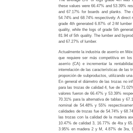
these values were 66.47% and 53.39% resp
and 67.17% for boards and planks. The r
54.74% and 68.74% respectively. A direct r
grade 4th generated 6.87% of 2-M lumber 
quality, while the logs of grade 5th gener
81.94 of 5th quality. The lumber and bypr
and 67.27% of lumber.
Actualmente la industria de aserrío en Méx
que requiere ser más competitiva en los
aserrío (CA) e incrementar la rentabilid
interrelación de las características de las 
proporción de subproductos, utilizando una
En general el diámetro de las trozas no inf
para las trozas de calidad 4, fue de 71.0
valores fueron de 66.47% y 53.39% respec
70.31% para la alternativa de tablas y 67.
nominal de 54.48% y 55% respectivament
calidades de trozas fue de 54.74% y 68.74
las trozas con la calidad de la madera as
10.47% de calidad 3, 16.77% de 4ta y 65.
3.95% en madera 2 y M, 4.87% de 3ra, 9