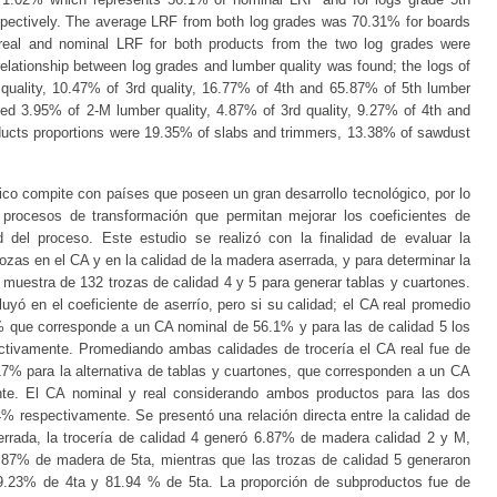
ectively. The average LRF from both log grades was 70.31% for boards
eal and nominal LRF for both products from the two log grades were
elationship between log grades and lumber quality was found; the logs of
quality, 10.47% of 3rd quality, 16.77% of 4th and 65.87% of 5th lumber
ated 3.95% of 2-M lumber quality, 4.87% of 3rd quality, 9.27% of 4th and
oducts proportions were 19.35% of slabs and trimmers, 13.38% of sawdust
ico compite con países que poseen un gran desarrollo tecnológico, por lo
 procesos de transformación que permitan mejorar los coeficientes de
ad del proceso. Este estudio se realizó con la finalidad de evaluar la
trozas en el CA y en la calidad de la madera aserrada, y para determinar la
 muestra de 132 trozas de calidad 4 y 5 para generar tablas y cuartones.
luyó en el coeficiente de aserrío, pero si su calidad; el CA real promedio
2% que corresponde a un CA nominal de 56.1% y para las de calidad 5 los
tivamente. Promediando ambas calidades de trocería el CA real fue de
17% para la alternativa de tablas y cuartones, que corresponden a un CA
e. El CA nominal y real considerando ambos productos para las dos
% respectivamente. Se presentó una relación directa entre la calidad de
errada, la trocería de calidad 4 generó 6.87% de madera calidad 2 y M,
87% de madera de 5ta, mientras que las trozas de calidad 5 generaron
.23% de 4ta y 81.94 % de 5ta. La proporción de subproductos fue de