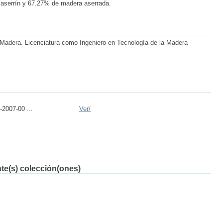
 aserrín y 67.27% de madera aserrada.
a Madera. Licenciatura como Ingeniero en Tecnología de la Madera
2007-00 ...
Ver/
nte(s) colección(ones)