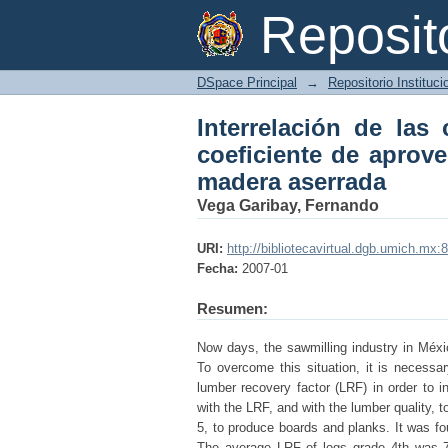
Interrelación de la
Reposi
aprovechamiento y las
DSpace Principal
→
Repositorio Instituc
Interrelación de las 
coeficiente de aprove
madera aserrada
Vega Garibay, Fernando
URI:
http://bibliotecavirtual.dgb.umich.
Fecha:
2007-01
Resumen:
Now days, the sawmilling industry in Méxi
To overcome this situation, it is necessa
lumber recovery factor (LRF) in order to in
with the LRF, and with the lumber quality, 
5, to produce boards and planks. It was fo
The average LRF of logs grade 4th was 7