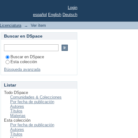
on el coeficiente de
Login
español
English
Deutsch
Licenciatura
→
Ver ítem
Buscar en DSpace
Buscar en DSpace
Esta colección
Búsqueda avanzada
Listar
Todo DSpace
Comunidades & Colecciones
Por fecha de publicación
Autores
Títulos
Materias
Esta colección
Por fecha de publicación
Autores
Títulos