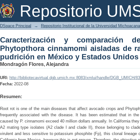
Caracterización y comparación de
Repositorio U
aisladas de raíz de aguacate con pudr
DSpace Principal
→
Repositorio Institucional de la Universidad Michoacan
Caracterización y comparación d
Phytopthora cinnamomi aisladas de r
pudrición en México y Estados Unidos
Mondragón Flores, Alejandra
URI:
http://bibliotecavirtual.dgb.umich.mx:8083/xmlui/handle/DGB_UMICH/8
Fecha:
2022-08
Resumen:
Root rot is one of the main diseases that affect avocado crops and Phytop
frequently associated with the disease. It has been estimated that in the 
caused by P. cinnamomi exceed 40 million dollars annually. In California they 
A2 mating type isolates (A2 clade I and clade II), those belonging to clad
virulent and less sensitive to potassium phosphite (Fp), this clonal lineage
California from Mexico, however this is not proven. Therefore, the objective 