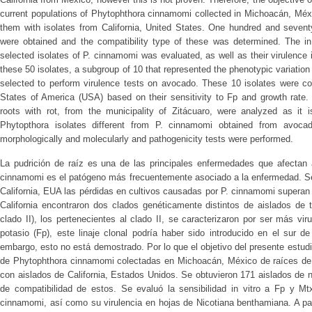
current populations of Phytophthora cinnamomi collected in Michoacán, Méx
them with isolates from California, United States. One hundred and seventy
were obtained and the compatibility type of these was determined. The in 
selected isolates of P. cinnamomi was evaluated, as well as their virulenc
these 50 isolates, a subgroup of 10 that represented the phenotypic variatio
selected to perform virulence tests on avocado. These 10 isolates were co
States of America (USA) based on their sensitivity to Fp and growth rate. 
roots with rot, from the municipality of Zitácuaro, were analyzed as it 
Phytopthora isolates different from P. cinnamomi obtained from avocad
morphologically and molecularly and pathogenicity tests were performed.
La pudrición de raíz es una de las principales enfermedades que afectan 
cinnamomi es el patógeno más frecuentemente asociado a la enfermedad. Se
California, EUA las pérdidas en cultivos causadas por P. cinnamomi superan
California encontraron dos clados genéticamente distintos de aislados de 
clado II), los pertenecientes al clado II, se caracterizaron por ser más vi
potasio (Fp), este linaje clonal podría haber sido introducido en el sur d
embargo, esto no está demostrado. Por lo que el objetivo del presente estudi
de Phytophthora cinnamomi colectadas en Michoacán, México de raíces de 
con aislados de California, Estados Unidos. Se obtuvieron 171 aislados de 
de compatibilidad de estos. Se evaluó la sensibilidad in vitro a Fp y M
cinnamomi, así como su virulencia en hojas de Nicotiana benthamiana. A par