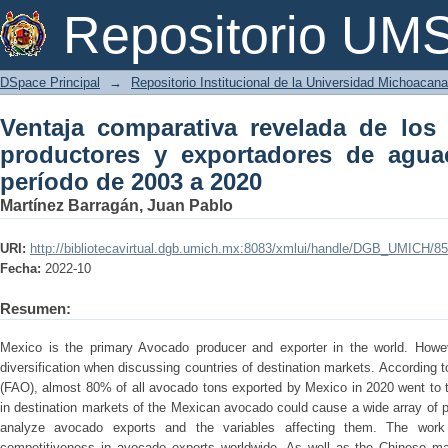
Ventaja comparativa revelada de
Repositorio U
exportadores de aguacate a China en e
DSpace Principal
→
Repositorio Institucional de la Universidad Michoacan
Ventaja comparativa revelada de los
productores y exportadores de agua
período de 2003 a 2020
Martínez Barragán, Juan Pablo
URI:
http://bibliotecavirtual.dgb.umich.mx:8083/xmlui/handle/DGB_UMICH/8
Fecha:
2022-10
Resumen:
Mexico is the primary Avocado producer and exporter in the world. Howev
diversification when discussing countries of destination markets. According 
(FAO), almost 80% of all avocado tons exported by Mexico in 2020 went to t
in destination markets of the Mexican avocado could cause a wide array of pr
analyze avocado exports and the variables affecting them. The work
competitiveness in avocado exports worldwide. As well as the Chinese mark