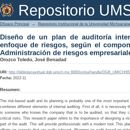
Diseño de un plan de auditoría intern
Repositorio U
el componente COSO II ERM-Administra
DSpace Principal
→
Repositorio Institucional de la Universidad Michoacan
Diseño de un plan de auditoría inte
enfoque de riesgos, según el compo
Administración de riesgos empresarial
Orozco Toledo, José Benadad
URI:
http://bibliotecavirtual.dgb.umich.mx:8083/xmlui/handle/DGB_UMICH/8
Fecha:
2022-11
Resumen:
The risk-based audit and its planning is probably one of the most importan
combines different elements of internal auditing. First of all, it is necessary 
is someone who knows the company that is to be audited, so that they c
critical risks. This research paper refers to the importance of designing a ri
part of the audit. This will provide professionals with a modern tool. This pl
efforts on aspects that are really relevant. Planning an audit based on ris