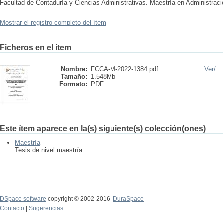
Facultad de Contaduría y Ciencias Administrativas. Maestría en Administraci
Mostrar el registro completo del ítem
Ficheros en el ítem
Nombre:
FCCA-M-2022-1384.pdf
Ver/
Tamaño:
1.548Mb
Formato:
PDF
Este ítem aparece en la(s) siguiente(s) colección(ones)
Maestría
Tesis de nivel maestría
DSpace software
copyright © 2002-2016
DuraSpace
Contacto
|
Sugerencias