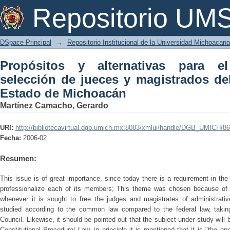
Propósitos y alternativas para el
Repositorio U
magistrados del Poder Judicial del Es
DSpace Principal
→
Repositorio Institucional de la Universidad Michoacan
Propósitos y alternativas para 
selección de jueces y magistrados del
Estado de Michoacán
Martínez Camacho, Gerardo
URI:
http://bibliotecavirtual.dgb.umich.mx:8083/xmlui/handle/DGB_UMICH/8
Fecha:
2006-02
Resumen:
This issue is of great importance, since today there is a requirement in the
professionalize each of its members; This theme was chosen because of t
whenever it is sought to free the judges and magistrates of administrativ
studied according to the common law compared to the federal law, takin
Council. Likewise, it should be pointed out that the subject under study will
Constitutional Procedural Law, in principle it is mentioned that it is "the 