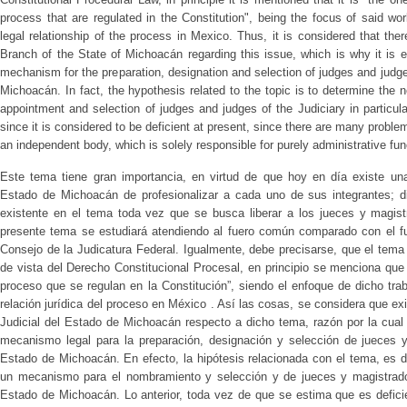
process that are regulated in the Constitution", being the focus of said wor
legal relationship of the process in Mexico. Thus, it is considered that there
Branch of the State of Michoacán regarding this issue, which is why it is e
mechanism for the preparation, designation and selection of judges and judge
Michoacán. In fact, the hypothesis related to the topic is to determine th
appointment and selection of judges and judges of the Judiciary in particu
since it is considered to be deficient at present, since there are many problem
an independent body, which is solely responsible for purely administrative fun
Este tema tiene gran importancia, en virtud de que hoy en día existe una
Estado de Michoacán de profesionalizar a cada uno de sus integrantes; di
existente en el tema toda vez que se busca liberar a los jueces y magistr
presente tema se estudiará atendiendo al fuero común comparado con el f
Consejo de la Judicatura Federal. Igualmente, debe precisarse, que el tema
de vista del Derecho Constitucional Procesal, en principio se menciona que
proceso que se regulan en la Constitución”, siendo el enfoque de dicho traba
relación jurídica del proceso en México . Así las cosas, se considera que ex
Judicial del Estado de Michoacán respecto a dicho tema, razón por la cual
mecanismo legal para la preparación, designación y selección de jueces y
Estado de Michoacán. En efecto, la hipótesis relacionada con el tema, es 
un mecanismo para el nombramiento y selección y de jueces y magistrados 
Estado de Michoacán. Lo anterior, toda vez de que se estima que es defici