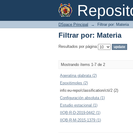
Filtrar por: Materia
Reposi
DSpace Principal
→
Filtrar por: Materia
Filtrar por: Materia
Resultados por página:
Mostrando ítems 1-7 de 2
Ageratina glabrata (2)
Epoxitimoles (2)
info:eu-repo/classification/cti/2 (2)
Configuración absoluta (1)
Estudio estacional (1)
IIQB-R-D-2019-0442 (1)
IIQB-R-M-2015-1379 (1)