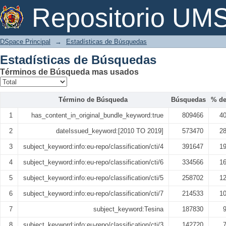
Estadísticas de Búsquedas
Repositorio U
DSpace Principal
→
Estadísticas de Búsquedas
Estadísticas de Búsquedas
Términos de Búsqueda mas usados
Término de Búsqueda
Búsquedas
% del
1
has_content_in_original_bundle_keyword:true
809466
4
2
dateIssued_keyword:[2010 TO 2019]
573470
2
3
subject_keyword:info:eu-repo/classification/cti/4
391647
1
4
subject_keyword:info:eu-repo/classification/cti/6
334566
1
5
subject_keyword:info:eu-repo/classification/cti/5
258702
1
6
subject_keyword:info:eu-repo/classification/cti/7
214533
1
7
subject_keyword:Tesina
187830
8
subject_keyword:info:eu-repo/classification/cti/3
142720