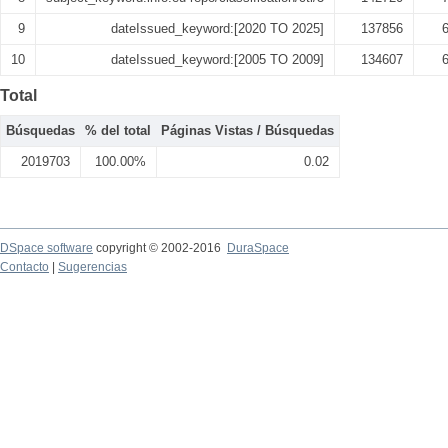
9
dateIssued_keyword:[2020 TO 2025]
137856
10
dateIssued_keyword:[2005 TO 2009]
134607
Total
Búsquedas
% del total
Páginas Vistas / Búsquedas
2019703
100.00%
0.02
DSpace software
copyright © 2002-2016
DuraSpace
Contacto
|
Sugerencias