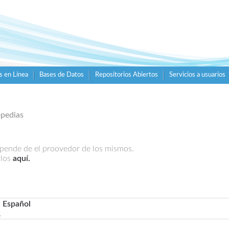
s en Línea
Bases de Datos
Repositorios Abiertos
Servicios a usuarios
opedias
epende de el proovedor de los mismos.
rlos
aquí.
n Español
.