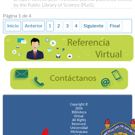
by the Public Library of Science (PLoS).
Página 1 de 4
Inicio
Anterior
1
2
3
4
Siguiente
Final
Copyright ©
2026
Biblioteca
Virtual.
All Rights
Reserved.
Universidad
Michoacana