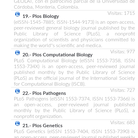
GEOLAT, con el patrocinio parcial de la Universidad de
Córdoba, Montería, Colombia.
Visitas: 1715
19.- Plos Biology
(eISSN-1545-7885; ISSN-1544-9173) is an open-access,
peer-reviewed general biology journal published by the
Public Library of Science (PLoS), a nonprofit
organization of scientists and physicians committed to
making the world''s scientific and medica.
Visitas: 977
20.- Plos Computational Biology
PLoS Computational Biology (eISSN 1553-7358, ISSN
1553-734X) is an open-access, peer-reviewed journal
published monthly by the Public Library of Science
(PLoS) as the official journal of the International Society
for Computational Biology (ISCB).
Visitas: 727
22.- Plos Pathogens
PLoS Pathogens (eISSN 1553-7374, ISSN 1553-7366) is
an open-access, peer-reviewed journal published
monthly by the Public Library of Science (PLoS), a
nonprofit organization.
Visitas: 683
21.- Plos Genetics
PLoS Genetics (eISSN 1553-7404, ISSN 1553-7390) is
an open-access, peer-reviewed journal published weekly