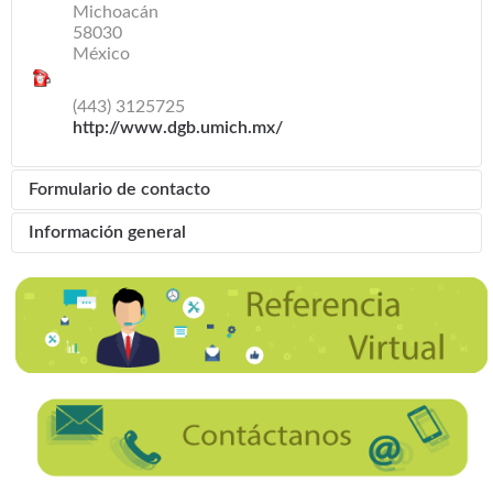
Michoacán
58030
México
(443) 3125725
http://www.dgb.umich.mx/
Formulario de contacto
Enviar un correo electrónico
Información general
*
Campo requerido
Nombre
*
Correo electrónico
*
Asunto
*
Mensaje
*